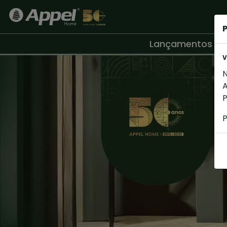
P
Lançamentos
V
N
P
P