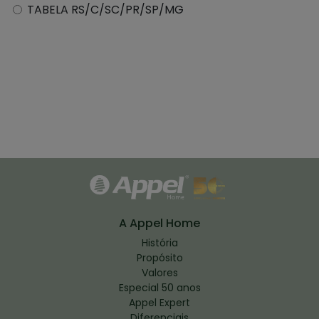
TABELA RS/C/SC/PR/SP/MG
A Appel Home
História
Propósito
Valores
Especial 50 anos
Appel Expert
Diferenciais